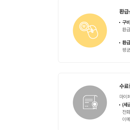
환급신
구
환급
환급
평균
수료
마이
(세
전화:
이메