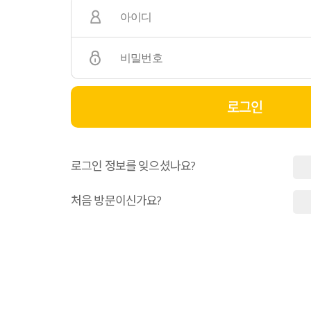
로그인 정보를 잊으셨나요?
처음 방문이신가요?